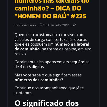
números nas laterais do
caminhão? – DICA DO
“HOMEM DO BAÚ” #225
By
Truckredacao
30 De Julho De 2018
Quem está acostumado a conviver com
veículos de carga com certeza já reparou
que eles possuem um
número na lateral
do caminhão
, na frente da cabine, em alto
relevo.
Geralmente eles aparecem em sequências
de 4 ou 5 dígitos.
Mas você sabe o que significam esses
números dos caminhões
?
Continue nos acompanhando que já te
contamos.
O significado dos