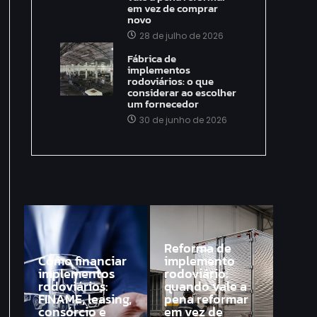
em vez de comprar
novo
28 de julho de 2026
Fábrica de
implementos
rodoviários: o que
considerar ao escolher
um fornecedor
30 de junho de 2026
Reforma de
Como financiar
implemento
implementos
rodoviário:
rodoviários:
quando vale a
FINAME, leasing,
pena reformar
consórcio e
em vez de