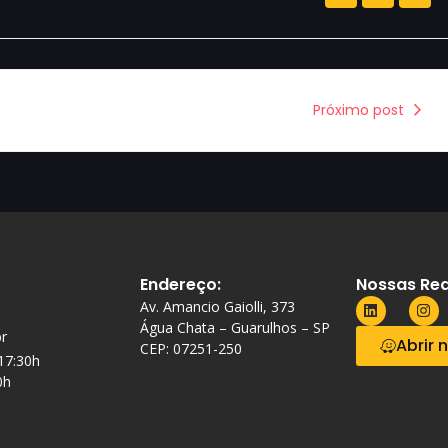
Próximo post
Endereço:
Nossas Red
Av. Amancio Gaiolli, 373
Água Chata – Guarulhos – SP
r
Abrir 
CEP: 07251-250
 17:30h
0h