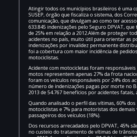
Atingir todos os municípios brasileiros é uma 
SUSEP, órgão que fiscaliza o sistema, dos Corre
comunicação, que divulgam ao como ter acesso
633.845 indenizações pelo Seguro DPVAT, que 
de 25% em relação a 2012.Além de proteger tod
acidentes no país, muito útil para orientar as 
indenizações por invalidez permanente distrib
foi a cobertura com maior incidência de pedido
motociclistas.
Acidente com motocicletas foram responsáveis
motos representem apenas 27% da frota nacion
foram os veículos responsáveis por 24% dos aci
número de indenizações pagas por morte no B
2013 de 54.767 benefícios por acidentes fatais,
Quando analisado o perfil das vítimas, 60% do
motociclistas e 7% para motoristas dos demais 
passageiros dos veículos (18%).
Dos recursos arrecadados pelo DPVAT, 45% são
no custeio do tratamento de vítimas de trânsit