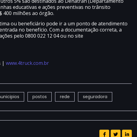
.Outros 5% são destinados ao Denatran (Departamento
nhas educativas e ações preventivas no trânsito
$ 400 milhões ao órgão.
vítima ou beneficiário pode ir a um ponto de atendimento
ntrada no benefício. Com a documentação correta, a
ações pelo 0800 022 12 04 ou no site
s |
www.4truck.com.br
unicipios
postos
rede
seguradora