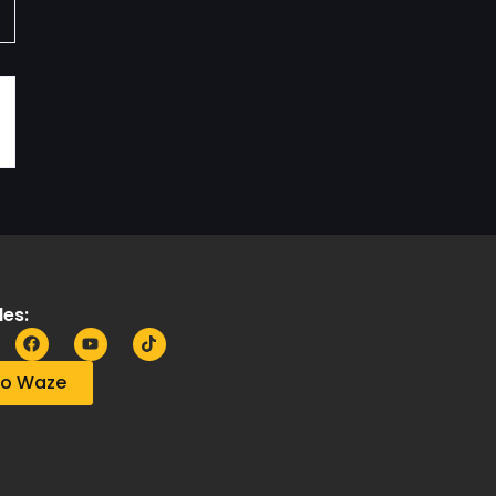
es:
no Waze