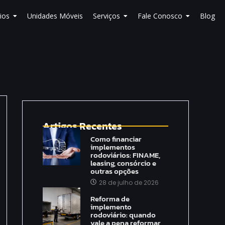
ios
Unidades Móveis
Serviços
Fale Conosco
Blog
Artigos Recentes
Como financiar
implementos
rodoviários: FINAME,
leasing, consórcio e
outras opções
28 de julho de 2026
Reforma de
implemento
rodoviário: quando
vale a pena reformar