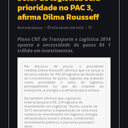
prioridade no PAC 3,
afirma Dilma Rousseff
By
Truckredacao
6 De Janeiro De 2015
Plano CNT de Transporte e Logística 2014
aponta a necessidade de quase R$ 1
trilhão em investimentos.
No discurso de posse, a presidente
reeleita, Dilma Rousseff, afirmou que irá lançar a
terceira edição do PAC (Programa de Aceleração
do Crescimento). As ações, segundo ela, tratarão
como prioridade o setor de logística,
principalmente no que diz respeito ao
transporte, à energia e à infraestrutura urbana.
Ela também afirmou que o governo
federal lançará o PIL 2 (Programa de
Investimento em Logística). “Assim, a partir de
2015 iniciaremos a implantação de uma nova
carteira de investimento em logística, energia,
infraestrutura social e urbana, combinando
investimento públicos e parcerias privadas”,
disse.