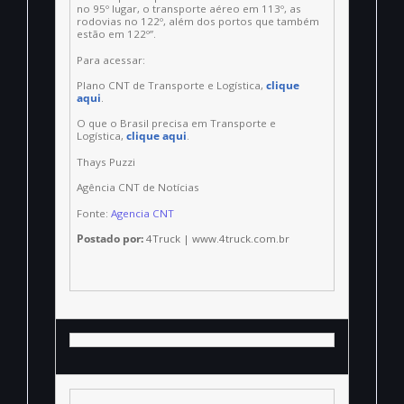
no 95º lugar, o transporte aéreo em 113º, as
rodovias no 122º, além dos portos que também
estão em 122º”.
Para acessar:
Plano CNT de Transporte e Logística,
clique
aqui
.
O que o Brasil precisa em Transporte e
Logística,
clique aqui
.
Thays Puzzi
Agência CNT de Notícias
Fonte:
Agencia CNT
Postado por:
4Truck | www.4truck.com.br