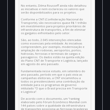
No entanto, Dilma Rousseff ainda não detalhou
as iniciativas e nem esclareceu os valores que
serão disponibilizados para os projetos.
Conforme a CNT (Confederação Nacional do
Transporte), são necessários quase R$ 1 trilhão
em investimentos para projetos prioritários de
infraestrutura de transportes, a fim de eliminar
os gargalos enfrentados pelo setor.
São, ao todo, 2.045 intervenções elencadas
como essenciais pela entidade. As iniciativas
compreendem, por exemplo, modernização e
ampliação de rodovias, aeroportos, portos,
hidrovias, ferrovias e terminais de cargas e
passageiros. Os dados estão na quinta edição
do Plano CNT de Transporte e Logística, lançado
em agosto do ano passado.
Fundamentada nesse estudo, em setembro do
ano passado, período em que o país vivia as
campanhas eleitorais, a CNT encaminhou a
todos os presidenciáveis uma contribuição da
entidade para os programas de governo
intitulado “O que o Brasil precisa em Transporte
e Logística”.
De acordo com o documento, um “ranking
elaborado pelo Fórum Econômico Mundial com
144 países sobre a qualidade da infraestrutura
de transportes posiciona as ferrovias brasileiras