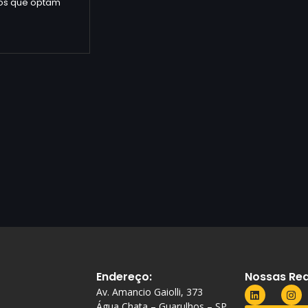
ros que optam
Endereço:
Nossas Red
Av. Amancio Gaiolli, 373
Água Chata – Guarulhos – SP