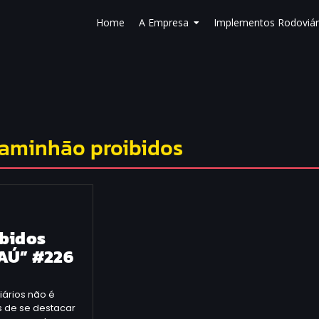
Home
A Empresa
Implementos Rodoviár
caminhão proibidos
ibidos
BAÚ” #226
ários não é
 de se destacar