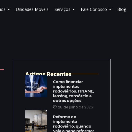
ios
Unidades Móveis
Serviços
Fale Conosco
Blog
Artigos Recentes
Como financiar
implementos
rodoviários: FINAME,
leasing, consórcio e
outras opções
28 de julho de 2026
Reforma de
implemento
rodoviário: quando
vale a pena reformar