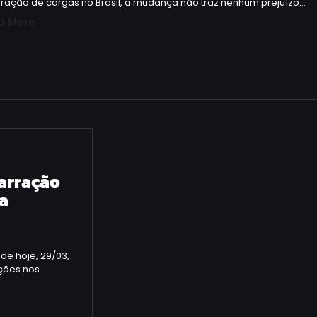
ração de cargas no Brasil, a mudança não traz nenhum prejuízo…
d More
arração
va
 de hoje, 29/03,
ações nos