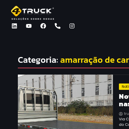
Categoria:
amarração de ca
Not
No
na
tr
Via C
do Co