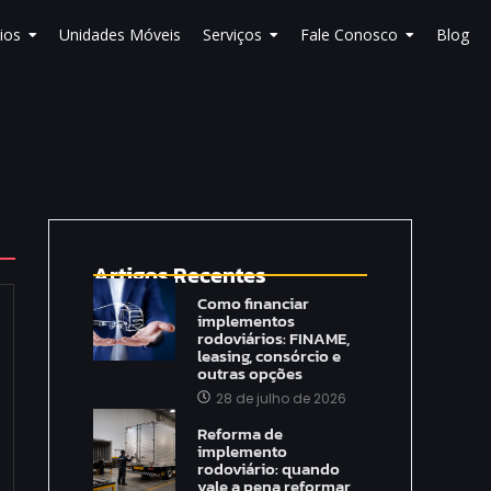
ios
Unidades Móveis
Serviços
Fale Conosco
Blog
Artigos Recentes
Como financiar
implementos
rodoviários: FINAME,
leasing, consórcio e
outras opções
28 de julho de 2026
Reforma de
implemento
rodoviário: quando
vale a pena reformar