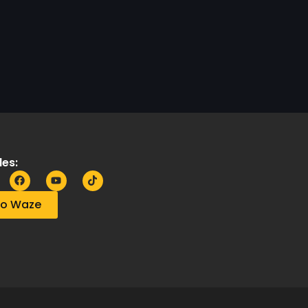
es:
no Waze