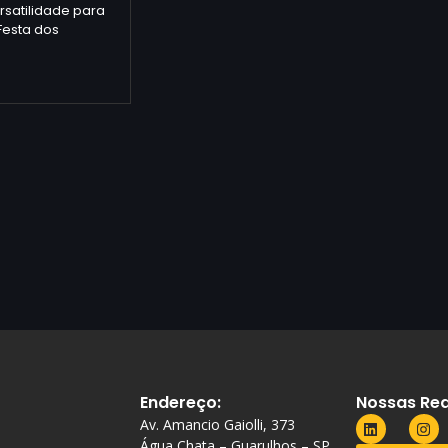
satilidade para
Festa dos
Endereço:
Nossas Red
Av. Amancio Gaiolli, 373
Água Chata – Guarulhos – SP