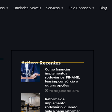
ios
Unidades Móveis
Serviços
Fale Conosco
Blog
Artigos Recentes
Como financiar
implementos
rodoviários: FINAME,
leasing, consórcio e
outras opções
28 de julho de 2026
Reforma de
implemento
rodoviário: quando
vale a pena reformar