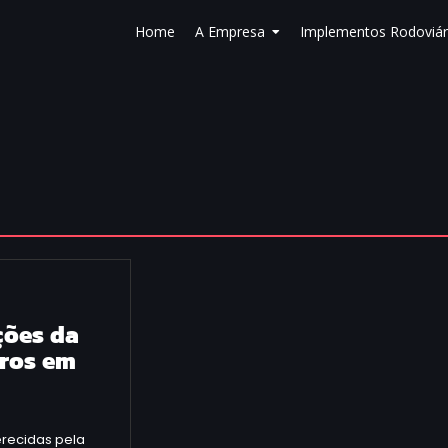
Home
A Empresa
Implementos Rodoviár
ções da
iros em
ferecidas pela