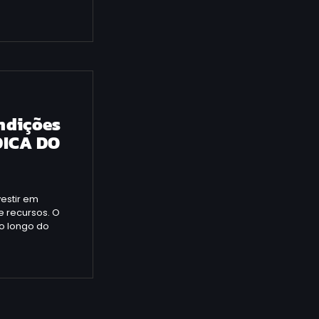
ndições
 DICA DO
estir em
 recursos. O
o longo do