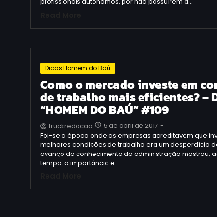
profissionais autônomos, por não possuírem a…
Read More
Dicas Homem do Baú
Como o mercado investe em co
de trabalho mais eficientes? –
“HOMEM DO BAÚ” #109
5 de abril de 2017
-
truckredacao
Foi-se a época onde as empresas acreditavam que inv
melhores condições de trabalho era um desperdício de
avanço do conhecimento da administração mostrou, a
tempo, a importância e…
Read More