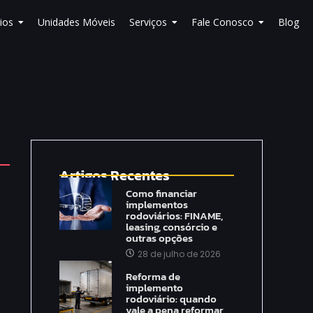
ios
Unidades Móveis
Serviços
Fale Conosco
Blog
Artigos Recentes
Como financiar
implementos
rodoviários: FINAME,
leasing, consórcio e
outras opções
28 de julho de 2026
Reforma de
implemento
rodoviário: quando
vale a pena reformar