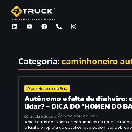
Categoria:
caminhoneiro a
Dicas Homem do Baú
Autônomo e falta de dinheiro:
lidar? – DICA DO “HOMEM DO BA
12 de abril de 2017
-
truckredacao
A vida atrás dos volantes cortando as estradas e rodov
é fácil e é repleta de desafios, que podem ser dobrad