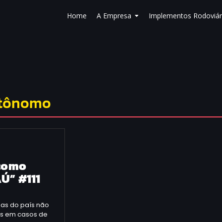
Home
A Empresa
Implementos Rodoviár
utônomo
 como
Ú” #111
ias do país não
os em casos de