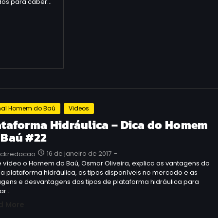
dos para caber…
al Homem do Baú
Videos
ataforma Hidráulica – Dica do Homem
 Baú #22
16 de janeiro de 2017
-
uckredacao
e vídeo o Homem do Baú, Osmar Oliveira, explica as vantagens do
a plataforma hidráulica, os tipos disponíveis no mercado e as
agens e desvantagens dos tipos de plataforma hidráulica para
lar…
d More