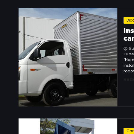
Dic
Ins
ca
tr
Oi p
“Hom
insta
rodov
Rea
Can