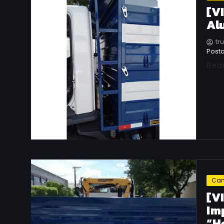
[V
Al
tr
Posta
Rea
Can
[V
Im
“H