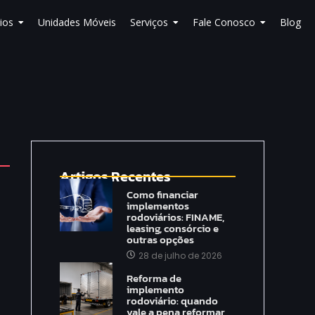
ios
Unidades Móveis
Serviços
Fale Conosco
Blog
Artigos Recentes
Como financiar
implementos
rodoviários: FINAME,
leasing, consórcio e
outras opções
28 de julho de 2026
Reforma de
implemento
rodoviário: quando
vale a pena reformar