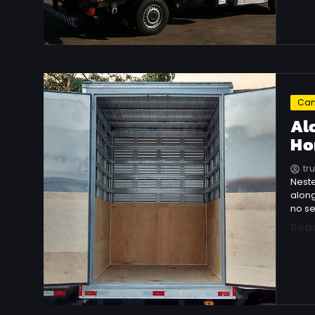
Can
Al
Ho
tr
Neste
alon
no se
Rea