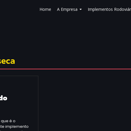
Home
A Empresa
Implementos Rodoviár
seca
 do
 que é o
este implemento