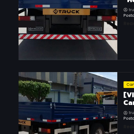
tr
Posta
Rea
Can
[V
Ca
tr
Posta
Rea