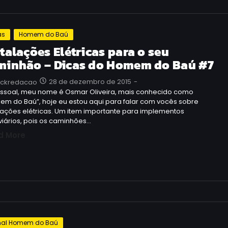
as
Homem do Baú
talações Elétricas para o seu
minhão – Dicas do Homem do Baú #7
28 de dezembro de 2015
-
uckredacao
essoal, meu nome é Osmar Oliveira, mais conhecido como
em do Baú”, hoje eu estou aqui para falar com vocês sobre
lações elétricas. Um item importante para implementos
iários, pois os caminhões…
d More
al Homem do Baú