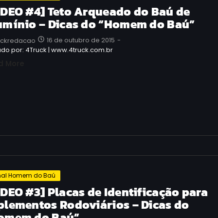
IDEO #4] Teto Arqueado do Baú de
umínio – Dicas do “Homem do Baú”
16 de outubro de 2015
-
uckredacao
do por: 4Truck | www.4truck.com.br
d More
al Homem do Baú
IDEO #3] Placas de Identificação para
plementos Rodoviários – Dicas do
omem do Baú”