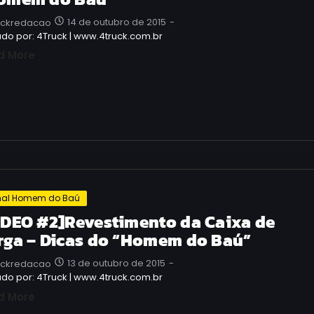
14 de outubro de 2015
-
uckredacao
do por: 4Truck | www.4truck.com.br
d More
al Homem do Baú
IDEO #2]Revestimento da Caixa de
rga – Dicas do “Homem do Baú”
13 de outubro de 2015
-
uckredacao
do por: 4Truck | www.4truck.com.br
d More