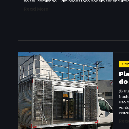
no seu caminhão. Caminhões toco podem ser encurta
Read More
Can
Pl
do
tr
Nest
uso d
vant
insta
Rea