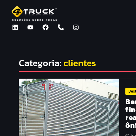
Categoria:
clientes
Des
Ba
fi
re
ôn
tr