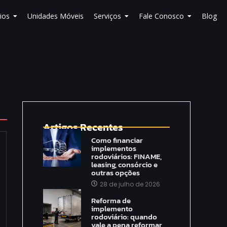
ios
Unidades Móveis
Serviços
Fale Conosco
Blog
Artigos Recentes
Como financiar
implementos
rodoviários: FINAME,
leasing, consórcio e
outras opções
28 de julho de 2026
Reforma de
implemento
rodoviário: quando
vale a pena reformar