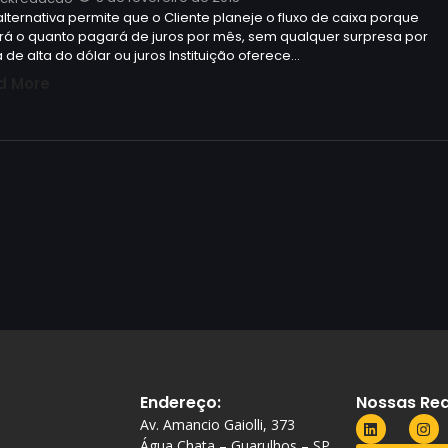
alternativa permite que o Cliente planeje o fluxo de caixa porque
rá o quanto pagará de juros por mês, sem qualquer surpresa por
 de alta do dólar ou juros Instituição oferece…
d More
Endereço:
Nossas Red
Av. Amancio Gaiolli, 373
Água Chata – Guarulhos – SP