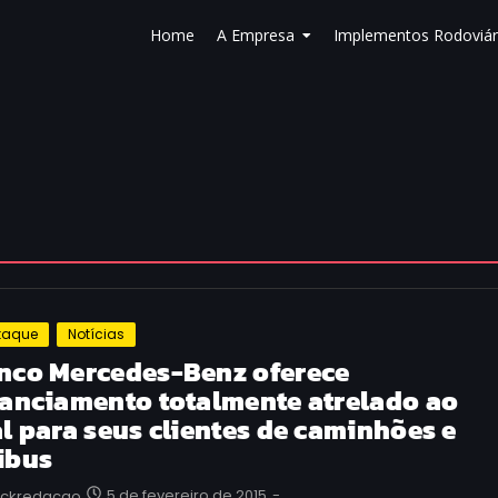
Home
A Empresa
Implementos Rodoviár
taque
Notícias
nco Mercedes-Benz oferece
nanciamento totalmente atrelado ao
al para seus clientes de caminhões e
ibus
5 de fevereiro de 2015
-
uckredacao