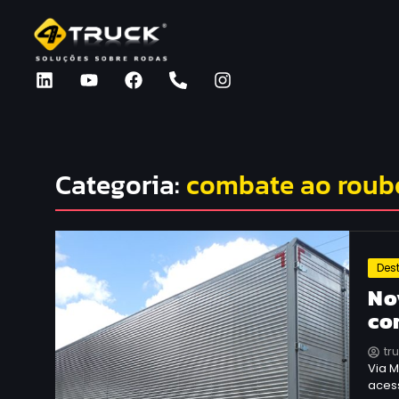
Categoria:
combate ao roub
Des
No
co
tr
Via 
aces