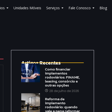
ios
Unidades Móveis
Serviços
Fale Conosco
Blog
Artigos Recentes
Como financiar
implementos
rodoviários: FINAME,
leasing, consórcio e
outras opções
28 de julho de 2026
Reforma de
implemento
rodoviário: quando
vale a pena reformar