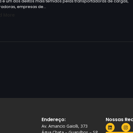
 é um dos delitos mais temidos pelas transportadoras de cargas,
radoras, empresas de…
d More
Endereço:
Nossas Red
Av. Amancio Gaiolli, 373
Água Chata – Guarulhos – SP