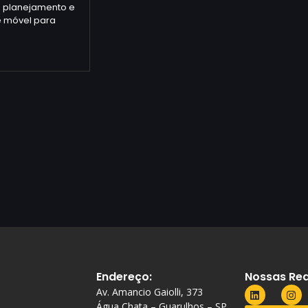
 planejamento e
e móvel para
Endereço:
Nossas Red
Av. Amancio Gaiolli, 373
Água Chata – Guarulhos – SP