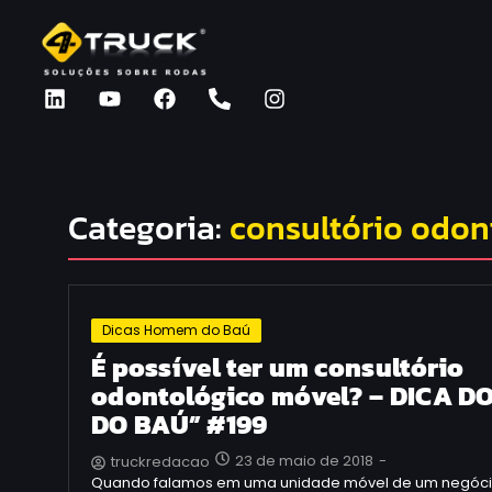
Categoria:
consultório odon
Dicas Homem do Baú
É possível ter um consultório
odontológico móvel? – DICA 
DO BAÚ” #199
23 de maio de 2018
-
truckredacao
Quando falamos em uma unidade móvel de um negóc