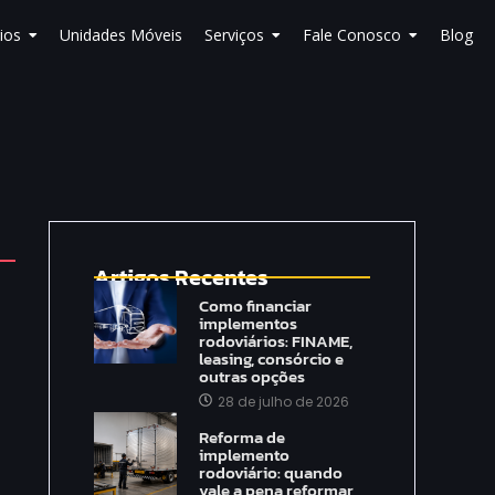
ios
Unidades Móveis
Serviços
Fale Conosco
Blog
Artigos Recentes
Como financiar
implementos
rodoviários: FINAME,
leasing, consórcio e
outras opções
28 de julho de 2026
Reforma de
implemento
rodoviário: quando
vale a pena reformar