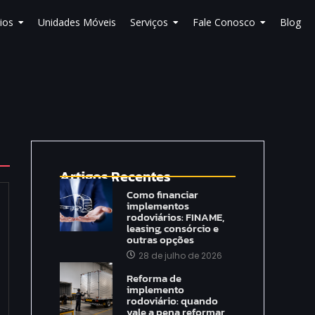
ios
Unidades Móveis
Serviços
Fale Conosco
Blog
Artigos Recentes
Como financiar
implementos
rodoviários: FINAME,
leasing, consórcio e
outras opções
28 de julho de 2026
Reforma de
implemento
rodoviário: quando
vale a pena reformar