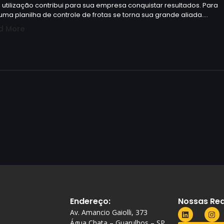
 utilização contribui para sua empresa conquistar resultados. Para
 uma planilha de controle de frotas se torna sua grande aliada.…
d More
Endereço:
Nossas Red
Av. Amancio Gaiolli, 373
Água Chata – Guarulhos – SP