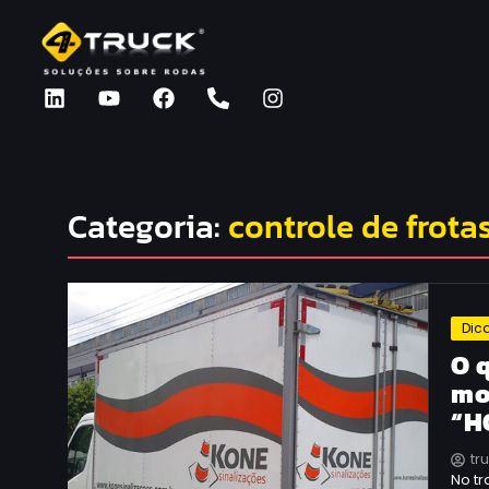
Categoria:
controle de frota
Dic
O 
mo
“H
tr
No tr