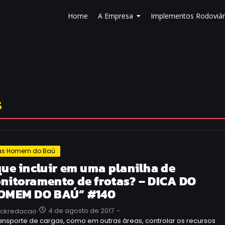
Home
A Empresa
Implementos Rodoviár
s
as Homem do Baú
que incluir em uma planilha de
nitoramento de frotas? – DICA DO
OMEM DO BAÚ” #140
4 de agosto de 2017
-
uckredacao
ansporte de cargas, como em outras áreas, controlar os recursos