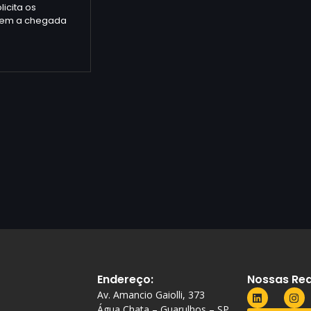
icita os
dem a chegada
Endereço:
Nossas Red
Av. Amancio Gaiolli, 373
Água Chata – Guarulhos – SP