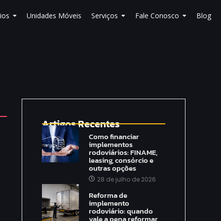
ios
Unidades Móveis
Serviços
Fale Conosco
Blog
Artigos Recentes
Como financiar
implementos
rodoviários: FINAME,
leasing, consórcio e
outras opções
28 de julho de 2026
Reforma de
implemento
rodoviário: quando
vale a pena reformar