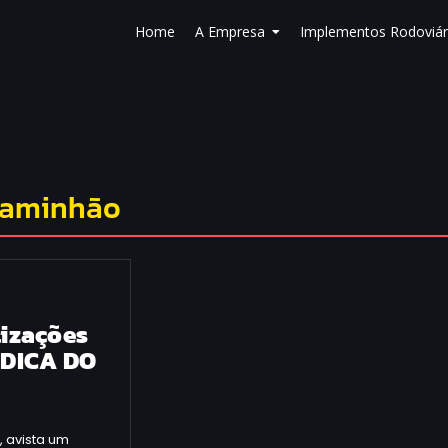
Home
A Empresa
Implementos Rodoviár
caminhão
lizações
 DICA DO
 avista um