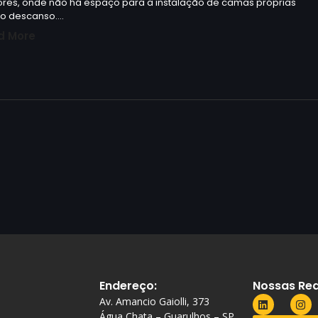
res, onde não há espaço para a instalação de camas próprias
 o descanso.…
d More
Endereço:
Nossas Red
Av. Amancio Gaiolli, 373
Água Chata – Guarulhos – SP