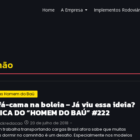
Home
A Empresa
Implementos Rodoviár
hão
as Homem do Baú
fá-cama na boleia – Já viu essa ideia?
DICA DO “HOMEM DO BAÚ” #222
20 de julho de 2018
-
uckredacao
 trabalha transportando cargas Brasil afora sabe que muitas
s dormir no caminhão é um desafio. Especialmente nos modelos