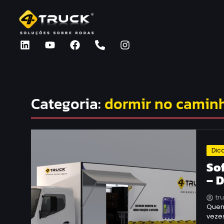
Categoria:
dormir no camin
Dic
So
– 
tr
Quem
veze