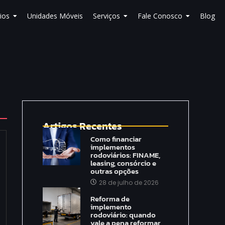
ios
Unidades Móveis
Serviços
Fale Conosco
Blog
Artigos Recentes
Como financiar
implementos
rodoviários: FINAME,
leasing, consórcio e
outras opções
28 de julho de 2026
Reforma de
implemento
rodoviário: quando
vale a pena reformar