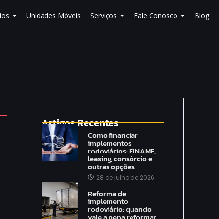
ios
Unidades Móveis
Serviços
Fale Conosco
Blog
Artigos Recentes
Como financiar
implementos
rodoviários: FINAME,
leasing, consórcio e
outras opções
28 de julho de 2026
Reforma de
implemento
rodoviário: quando
vale a pena reformar