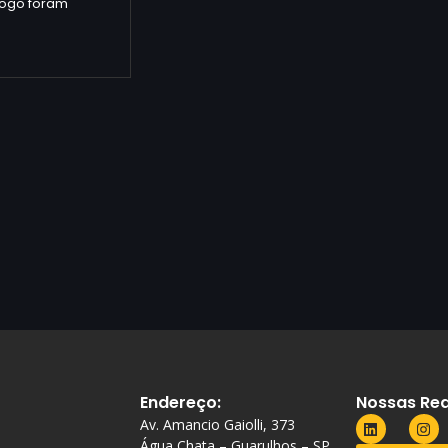
logo foram
Endereço:
Nossas Red
Av. Amancio Gaiolli, 373
Água Chata – Guarulhos – SP