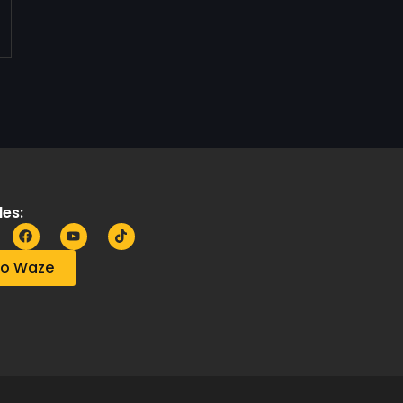
es:
no Waze