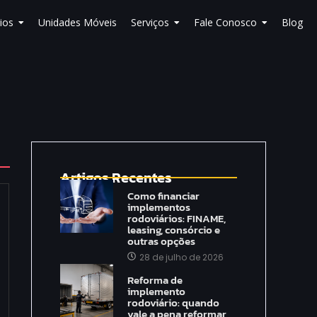
ios
Unidades Móveis
Serviços
Fale Conosco
Blog
Artigos Recentes
Como financiar
implementos
rodoviários: FINAME,
leasing, consórcio e
outras opções
28 de julho de 2026
Reforma de
implemento
rodoviário: quando
vale a pena reformar