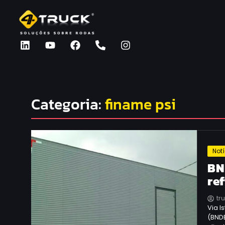
Categoria:
finame psi
Not
BN
re
tr
Via I
(BNDE