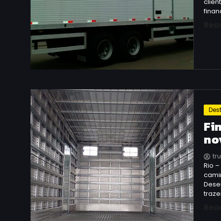
clien
fina
Rea
Des
Fi
no
tr
Rio –
cami
Dese
traze
Rea