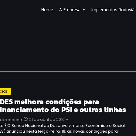
Home
A Empresa
Implementos Rodoviár
ícias
DES melhora condições para
financiamento do PSI e outras linhas
21 de abril de 2016
-
uckredacao
sto É O Banco Nacional de Desenvolvimento Econômico e Social
S) anunciou nesta terça-feira, 19, as novas condições para