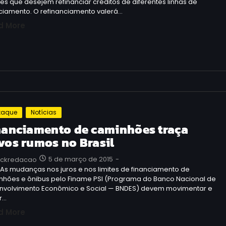
tes que desejem refinanciar créditos de diferentes linhas de
nciamento. O refinanciamento valerá…
d More
taque
Notícias
nanciamento de caminhões traça
vos rumos no Brasil
5 de março de 2015
-
uckredacao
 As mudanças nos juros e nos limites de financiamento de
nhões e ônibus pelo Finame PSI (Programa do Banco Nacional de
nvolvimento Econômico e Social — BNDES) devem movimentar e
r…
d More