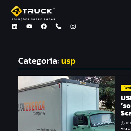
Categoria:
usp
Des
US
‘s
Sc
tr
Via 