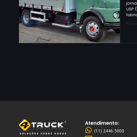
jorna
USP (
fabr
Rea
Atendimento:
(11) 2446-5000