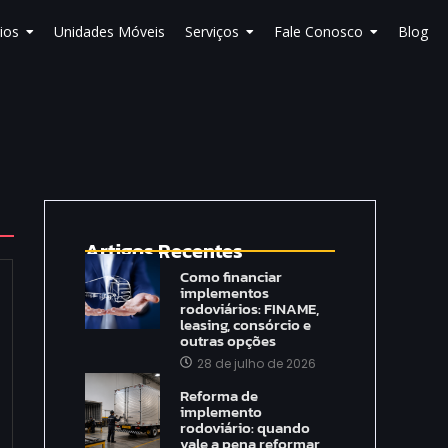
ios
Unidades Móveis
Serviços
Fale Conosco
Blog
Artigos Recentes
Como financiar
implementos
rodoviários: FINAME,
leasing, consórcio e
outras opções
28 de julho de 2026
Reforma de
implemento
rodoviário: quando
vale a pena reformar