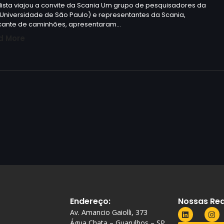
lista viajou a convite da Scania Um grupo de pesquisadores da
Universidade de São Paulo) e representantes da Scania,
icante de caminhões, apresentaram…
d More
Endereço:
Nossas Red
Av. Amancio Gaiolli, 373
Água Chata – Guarulhos – SP