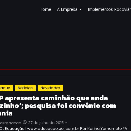
Home
A Empresa
Implementos Rodoviár
taque
Notícias
Novidades
P apresenta caminhão que anda
ozinho’; pesquisa foi convênio com
ania
27 de julho de 2015
-
uckredacao
UOL Educação | www.educacao.uol.com.br Por Karina Yamamoto *A