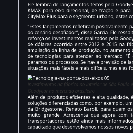
Ele lembra de lançamentos feitos pela Goody
KMAX para eixo direcional, de tração e para
CityMax Plus para o segmento urbano, estes com
“Estes lançamentos refletiram positivamente p
do cenário desafiador”, disse Garcia. Ele ress
reforça os investimentos realizados pela Good
de dólares ocorrido entre 2012 e 2015 na fá
ampliação da linha de produção, no aumento 
de tecnologias para atender ao mercado. “É
paramos os processos. Se havia previsão de la
situações mais fáceis e mais difíceis, mas elas
Investimentos na fábrica no Interior de São Paulo
Goodyear no mercado brasileiro
Além de produtos eficientes e alta qualidade
soluções diferenciadas como, por exemplo, uma 
da Bridgestone, Renato Baroli, para quem o
muito grande. Acrescenta que agora com to
transportadores estão ainda mais informado
capacitado que desenvolvemos nossos novos pro