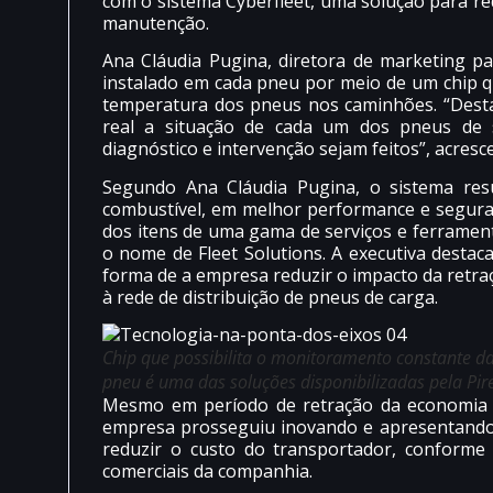
com o sistema Cyberfleet, uma solução para red
manutenção.
Ana Cláudia Pugina, diretora de marketing p
instalado em cada pneu por meio de um chip 
temperatura dos pneus nos caminhões. “Desta
real a situação de cada um dos pneus de s
diagnóstico e intervenção sejam feitos”, acresce
Segundo Ana Cláudia Pugina, o sistema res
combustível, em melhor performance e segura
dos itens de uma gama de serviços e ferramenta
o nome de Fleet Solutions. A executiva desta
forma de a empresa reduzir o impacto da retra
à rede de distribuição de pneus de carga.
Chip que possibilita o monitoramento constante d
pneu é uma das soluções disponibilizadas pela Pire
Mesmo em período de retração da economia br
empresa prosseguiu inovando e apresentando
reduzir o custo do transportador, conforme
comerciais da companhia.