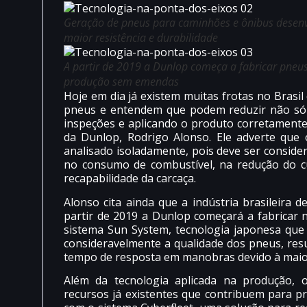
Geração de pneus para caminhões e ônibus desenvol
maior resistência e durabilidade
A partir de 2019 a Dunlop começa a fabricar pneus
produção sem emendas
Hoje em dia já existem muitas frotas no Bras
pneus e entendem que podem reduzir não só
inspeções e aplicando o produto corretamente
da Dunlop, Rodrigo Alonso. Ele adverte que
analisado isoladamente, pois deve ser consid
no consumo de combustível, na redução do c
recapabilidade da carcaça.
Alonso cita ainda que a indústria brasileira
partir de 2019 a Dunlop começará a fabricar n
sistema Sun System, tecnologia japonesa qu
consideravelmente a qualidade dos pneus, re
tempo de resposta em manobras devido à maior
Além da tecnologia aplicada na produção, o
recursos já existentes que contribuem para pro