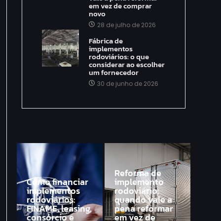
em vez de comprar
novo
28 de julho de 2026
Fábrica de
implementos
rodoviários: o que
considerar ao escolher
um fornecedor
30 de junho de 2026
Reforma de
Como financiar
implemento
implementos
rodoviário:
rodoviários:
quando vale a
FINAME, leasing,
pena reformar
consórcio e
em vez de