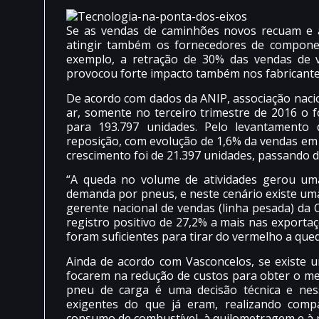
Se as vendas de caminhões novos recuam e 
atingir também os fornecedores de componen
exemplo, a retração de 30% das vendas de v
provocou forte impacto também nos fabricante
De acordo com dados da ANIP, associação nacio
ar, somente no terceiro trimestre de 2016 o 
para 193.797 unidades. Pelo levantamento
reposição, com evolução de 1,6% da vendas em 
crescimento foi de 21.397 unidades, passando d
“A queda no volume de atividades gerou uma 
demanda por pneus, e neste cenário existe uma
gerente nacional de vendas (linha pesada) da 
registro positivo de 27,2% a mais nas exportaç
foram suficientes para tirar do vermelho a que
Ainda de acordo com Vasconcelos, se existe u
focarem na redução de custos para obter o me
pneu de carga é uma decisão técnica e nes
exigentes do que já eram, realizando com
consumo de combustível, à quilometragem e à 