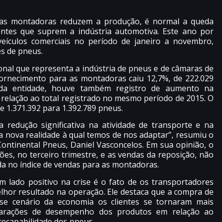
as montadoras reduzem a produção, é normal a queda
tes que suprem a indústria automotiva. Este ano por
eículos comerciais no período de janeiro a novembro,
s de pneus.
nal que representa a indústria de pneus e de câmaras de
fornecimento para as montadoras caiu 12,7%, de 222.029
 da entidade, houve também registro de aumento na
relação ao total registrado no mesmo período de 2015. O
e 1.371.392 para 1.392.789 pneus.
redução significativa na atividade de transporte e na
 nova realidade à qual temos de nos adaptar”, resumiu o
Continental Pneus, Daniel Vasconcelos. Em sua opinião, o
ões, no terceiro trimestre, e as vendas da reposição, não
da no índice de vendas para as montadoras.
m lado positivo na crise é o fato de os transportadores
lhor resultado na operação. Ele destaca que a compra de
se cenário da economia os clientes se tornaram mais
parações de desempenho dos produtos em relação ao
recapabilidade dos pneus.