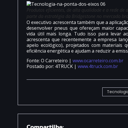
Produtos eficientes, de alta qualidade e a rede de d
parte da estratégia da Bridgestone no mercado bra
O executivo acrescenta também que a aplicação
desenvolver pneus que ofereçam maior capacid
vida útil mais longa. Tudo isso para levar a
acrescenta que recentemente a empresa lanç
apelo ecológico), projetados com materiais
eficiência energética e ajudam a reduzir a emis
Fonte: O Carreteiro |
www.ocarreteiro.com.br
Postado por: 4TRUCK |
www.4truck.com.br
Tecnologia
Compartilhe: