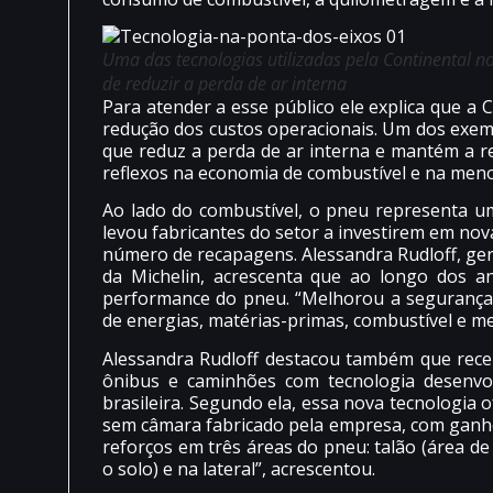
Uma das tecnologias utilizadas pela Continental no
de reduzir a perda de ar interna
Para atender a esse público ele explica que a
redução dos custos operacionais. Um dos exemp
que reduz a perda de ar interna e mantém a r
reflexos na economia de combustível e na men
Ao lado do combustível, o pneu representa um
levou fabricantes do setor a investirem em no
número de recapagens. Alessandra Rudloff, ger
da Michelin, acrescenta que ao longo dos a
performance do pneu. “Melhorou a segurança
de energias, matérias-primas, combustível e me
Alessandra Rudloff destacou também que rec
ônibus e caminhões com tecnologia desenvol
brasileira. Segundo ela, essa nova tecnologia 
sem câmara fabricado pela empresa, com ganhos
reforços em três áreas do pneu: talão (área de
o solo) e na lateral”, acrescentou.