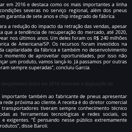
ear em 2016 e destaca como os mais importantes a linha
 condições severas no serviço regional, além dos pneus
 garantia de sete anos e chip integrado de fábrica.
ara a redução do impacto da retração das vendas, apesar
alta que a tendência de recuperação do mercado, até 2020,
year nos últimos anos. Um deles foram os R$ 240 milhões
brica de Americana/SP. Os recursos foram investidos na
da capilaridade da fábrica e também no desenvolvimento
 o momento de aproveitar oportunidades, por isso não
nçar um produto, vamos lançá-lo. Já passamos por outras
 foram sempre superadas”, concluiu Garcia.
 e lançamentos feitos em 2016 mostram a disposição da
, é importante também ao fabricante de pneus apresentar
rede próxima ao cliente. A receita é do diretor comercial
s transportadores tiveram sempre conhecimento técnico
das as ferramentas tecnológicas e redes sociais, os
s e exigentes. “É pensando nesse público extremamente
dutos”, disse Baroli.