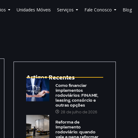
ios
Unidades Móveis
Serviços
Fale Conosco
Blog
Artigos Recentes
Como financiar
implementos
rodoviários: FINAME,
leasing, consórcio e
outras opções
28 de julho de 2026
Reforma de
implemento
rodoviário: quando
vale a pena reformar