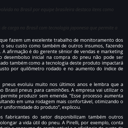
vida no Brasil por equipe brasileira destaca itens como
 de carga no Brasil com tecnologia japonesa que permite a
il que fazem um excelente trabalho de monitoramento dos
 o seu custo como também de outros insumos, fazendo
. A afirmação é do gerente sênior de vendas e marketing
 o desembolso inicial na compra do pneu não pode ser
erado também como a tecnologia deste produto impactará
usto por quilômetro rodado e no aumento do índice de
 de pneus evoluiu muito nos últimos anos e lembra que a
o Brasil pneus para caminhões. A empresa vai utilizar o
e permite produzir sem emenda. “Esse processo aumenta
sultando em uma rodagem mais confortável, otimizando o
 uniformidade do produto”, explicou.
s fabricantes do setor disponibilizam também outros
longar a vida útil do pneu. A Pirelli, por exemplo, conta