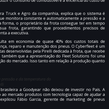
uzir o consumo de combustível e a eficiência do custo de
ara Truck e Agro da companhia, explica que o sistema é
que monitora constante e automaticamente a pressão e a
 forma, o proprietário da frota consegue ter em tempo
ua frota, garantindo que procedimentos precisos de
nta a executiva.
ulta em economia de quase 40% dos custos totais de
nça, reparo e manutenção dos pneus. O Cyberfleet é um
s desenvolvidas pela Pirelli dedicada à frota, que recebe
ca também que a apresentação do Fleet Solutions foi uma
ção do mercado. Isso tanto em relação à produção quanto
a pressão e da temperatura do
lli
asileira a Goodyear não deixou de investir no País. A
 ao mercado produtos com tecnologia capaz de ajudar a
 explicou Fábio Garcia, gerente de marketing de pneus