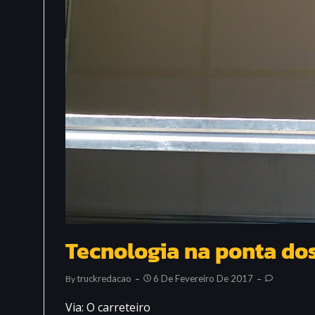
Tecnologia na ponta do
Truckredacao
6 De Fevereiro De 2017
By
Via: O carreteiro