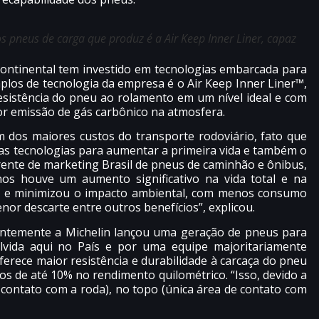
s pneus de carga que produz é a Air Keep Inner Liner, capaz
 Continental tem investido em tecnologias embarcada para
los de tecnologia da empresa é o Air Keep Inner Liner™,
esistência do pneu ao rolamento em um nível ideal e com
or emissão de gás carbônico na atmosfera.
 dos maiores custos do transporte rodoviário, fato que
vas tecnologias para aumentar a primeira vida e também o
ente de marketing Brasil de pneus de caminhão e ônibus,
nos houve um aumento significativo na vida total e na
 e minimizou o impacto ambiental, com menos consumo
nor descarte entre outros benefícios”, explicou.
entemente a Michelin lançou uma geração de pneus para
vida aqui no País e por uma equipe majoritariamente
oferece maior resistência e durabilidade à carcaça do pneu
 de até 10% no rendimento quilométrico. “Isso, devido a
 contato com a roda), no topo (única área de contato com