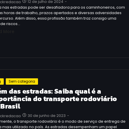
12 de julho de 2024
-
uckredacao
da nas estradas pode ser desafiadora para os caminhoneiros, com
s horas de trabalho, prazos apertados e diversas adversidades
ercurso. Além disso, essa profissão também traz consigo uma
 de riscos…
d More
g
Sem categoria
ém das estradas: Saiba qual é a
portância do transporte rodoviário
 Brasil
30 de junho de 2023
-
uckredacao
mente, o transporte rodoviário é o modo de serviço de entrega de
a mais utilizado no país. As estradas desempenham um papel