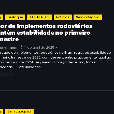
g
Destaque
IMPLEMENTOS
Notícias
Sem categoria
tor de implementos rodoviários
ntém estabilidade no primeiro
imestre
11 de abril de 2025
-
uckredacao
cado de implementos rodoviários no Brasil registrou estabilidade
rimeiro trimestre de 2025, com desempenho praticamente igual ao
o período de 2024. De janeiro a março deste ano, foram
acadas 35.729 unidades,…
d More
g
Sem categoria