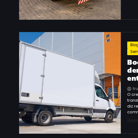
Blo
Sem
Bo
de
en
tr
O cre
tran
diz r
comm
Rea