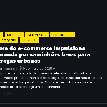
g
Destaque
IMPLEMENTOS
Infraestrutura
 categoria
SERVIÇOS
om do e-commerce impulsiona
manda por caminhões leves para
tregas urbanas
9 de maio de 2025
-
uckredacao
scimento acelerado do comércio eletrônico no Brasil tem
sformado profundamente o setor logístico, especialmente no que
espeito às entregas urbanas. Com a expectativa de que o e-
erce brasileiro atinja um faturamento…
d More