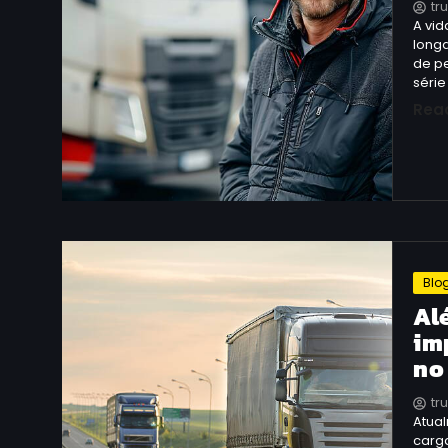
tr
A vi
longa
de p
série
Rea
Blo
Al
im
no
tr
Atual
carg