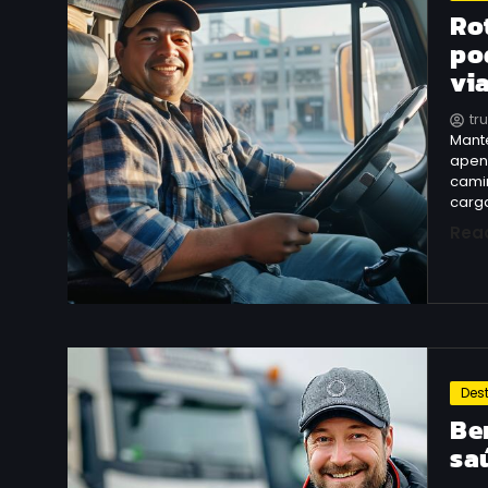
Ro
po
vi
tr
Mant
apen
cami
carg
Rea
Des
Be
sa