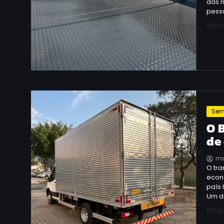
das 
pess
Rea
Sem
O 
de
ma
O tra
econo
país 
Um d
Rea