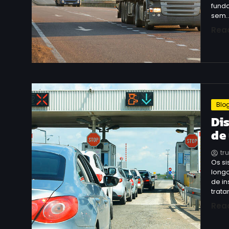
fund
sem
Rea
Blo
Di
de
tr
Os si
long
de i
trata
Rea