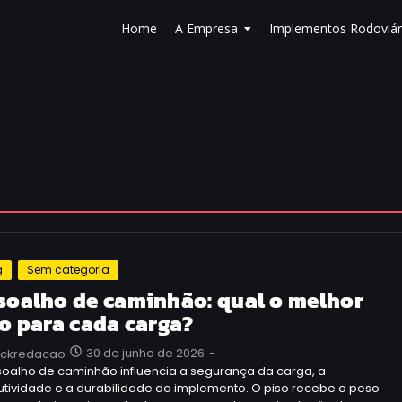
Home
A Empresa
Implementos Rodoviár
g
Sem categoria
soalho de caminhão: qual o melhor
po para cada carga?
30 de junho de 2026
-
uckredacao
soalho de caminhão influencia a segurança da carga, a
utividade e a durabilidade do implemento. O piso recebe o peso