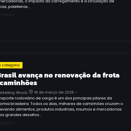
mercadorias, o impacto do carregamento e a circulação de
oas, paleteiras…
d More
 categoria
Brasil avança no renovação da frota
 caminhões
18 de março de 2026
-
rketing 4truck
nsporte rodoviário de carga é um dos principais pilares da
mia brasileira. Todos os dias, milhares de caminhões cruzam o
levando alimentos, produtos industriais, insumos e mercadorias.
os grandes desafios…
d More