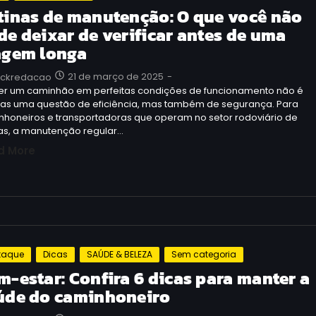
tinas de manutenção: O que você não
de deixar de verificar antes de uma
agem longa
21 de março de 2025
-
uckredacao
er um caminhão em perfeitas condições de funcionamento não é
as uma questão de eficiência, mas também de segurança. Para
nhoneiros e transportadoras que operam no setor rodoviário de
as, a manutenção regular…
d More
taque
Dicas
SAÚDE & BELEZA
Sem categoria
m-estar: Confira 6 dicas para manter a
úde do caminhoneiro