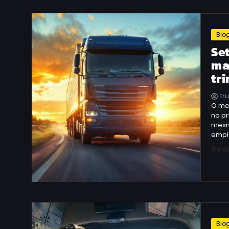
Blo
Se
ma
tr
tr
O mer
no p
mesm
empl
Rea
Blo