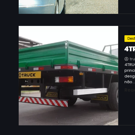
Des
4T
tr
4TRU
prin
desga
não
Rea