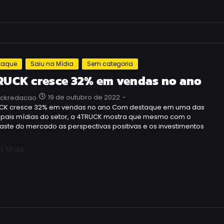
taque
Saiu na Mídia
Sem categoria
RUCK cresce 32% em vendas no ano
19 de outubro de 2022
-
uckredacao
CK cresce 32% em vendas no ano Com destaque em uma das
cipais mídias do setor, a 4TRUCK mostra que mesmo com o
ste do mercado as perspectivas positivas e os investimentos
…
d More