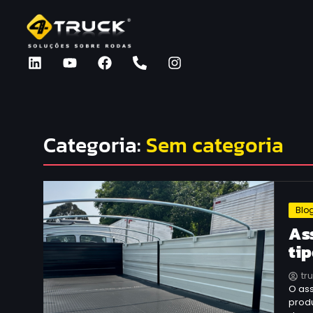
Categoria:
Sem categoria
Blo
As
ti
tr
O as
prod