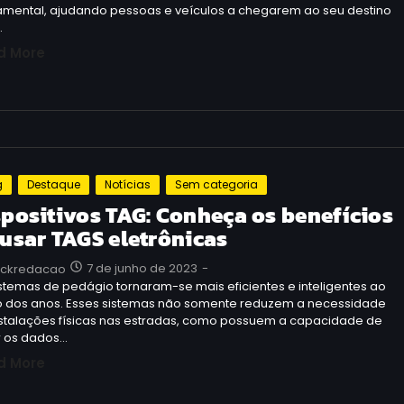
amental, ajudando pessoas e veículos a chegarem ao seu destino
…
d More
g
Destaque
Notícias
Sem categoria
spositivos TAG: Conheça os benefícios
 usar TAGS eletrônicas
7 de junho de 2023
-
uckredacao
stemas de pedágio tornaram-se mais eficientes e inteligentes ao
o dos anos. Esses sistemas não somente reduzem a necessidade
nstalações físicas nas estradas, como possuem a capacidade de
r os dados…
d More