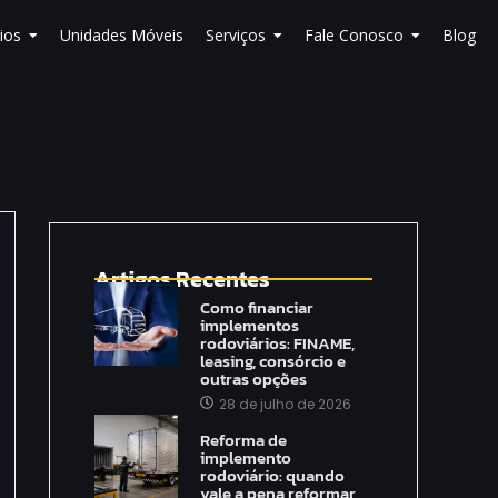
ios
Unidades Móveis
Serviços
Fale Conosco
Blog
Artigos Recentes
Como financiar
implementos
rodoviários: FINAME,
leasing, consórcio e
outras opções
28 de julho de 2026
Reforma de
implemento
rodoviário: quando
vale a pena reformar