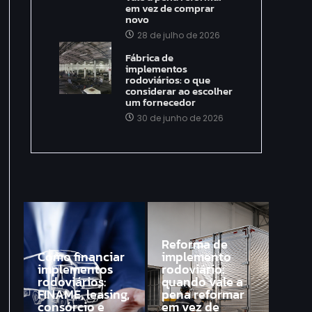
em vez de comprar
novo
28 de julho de 2026
Fábrica de
implementos
rodoviários: o que
considerar ao escolher
um fornecedor
30 de junho de 2026
Reforma de
Como financiar
implemento
implementos
rodoviário:
rodoviários:
quando vale a
FINAME, leasing,
pena reformar
consórcio e
em vez de