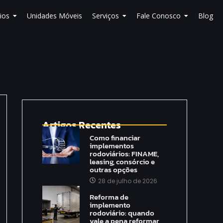
ios
Unidades Móveis
Serviços
Fale Conosco
Blog
Artigos Recentes
Como financiar
implementos
rodoviários: FINAME,
leasing, consórcio e
outras opções
28 de julho de 2026
Reforma de
implemento
rodoviário: quando
vale a pena reformar