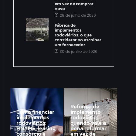
em vez de comprar
novo
28 de julho de 2026
Fábrica de
implementos
rodoviários: o que
considerar ao escolher
um fornecedor
30 de junho de 2026
Reforma de
Como financiar
implemento
implementos
rodoviário:
rodoviários:
quando vale a
FINAME, leasing,
pena reformar
consórcio e
em vez de