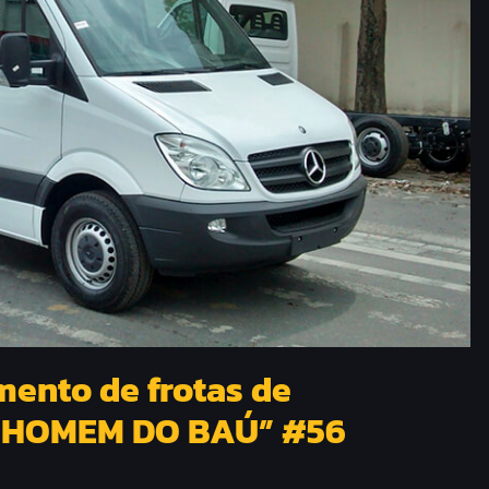
mento de frotas de
 “HOMEM DO BAÚ” #56