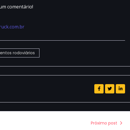
 um comentário!
ruck.com.br
ntos rodoviários
Próximo post