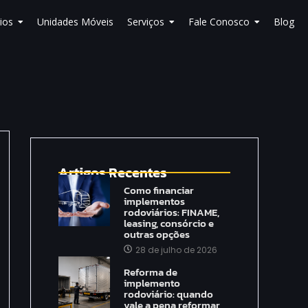
ios
Unidades Móveis
Serviços
Fale Conosco
Blog
Artigos Recentes
Como financiar
implementos
rodoviários: FINAME,
leasing, consórcio e
outras opções
28 de julho de 2026
Reforma de
implemento
rodoviário: quando
vale a pena reformar