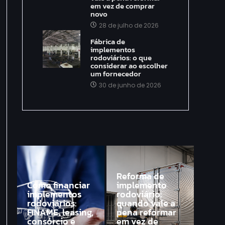
em vez de comprar
novo
28 de julho de 2026
Fábrica de
implementos
rodoviários: o que
considerar ao escolher
um fornecedor
30 de junho de 2026
Reforma de
Como financiar
implemento
implementos
rodoviário:
rodoviários:
quando vale a
FINAME, leasing,
pena reformar
consórcio e
em vez de