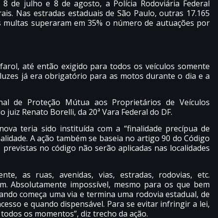
8 de julho e 8 de agosto, a Polícia Rodoviária Federal
rais. Nas estradas estaduais de São Paulo, outras 17.165
, as multas superaram em 35% o número de autuações por
arol, até então exigido para todos os veículos somente
luzes já era obrigatório para as motos durante o dia e a
nal de Proteção Mútua aos Proprietários de Veículos
 juiz Renato Borelli, da 20ª Vara Federal do DF.
ova teria sido instituída com a “finalidade precípua de
nalidade. A ação também se baseia no artigo 90 do Código
s previstas no código não serão aplicadas nas localidades
nte, as ruas, avenidas, vias, estradas, rodovias, etc.
am. Absolutamente impossível, mesmo para os que bem
quando começa uma via e termina uma rodovia estadual, de
cesso e quando dispensável. Para se evitar infringir a lei,
 todos os momentos”, diz trecho da ação.