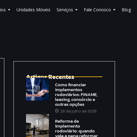
ios
Unidades Móveis
Serviços
Fale Conosco
Blog
Artigos Recentes
Como financiar
implementos
rodoviários: FINAME,
leasing, consórcio e
outras opções
28 de julho de 2026
Reforma de
implemento
rodoviário: quando
vale a pena reformar