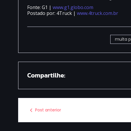
Fonte: G1 |
www.g1.globo.com
Postado por: 4Truck |
www.4truck.com.br
multa p
Compartilhe:
Post anterior