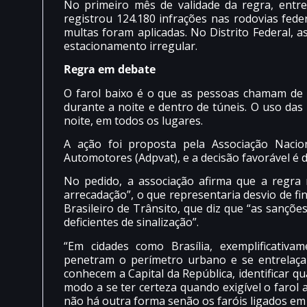
No primeiro mês de validade da regra, entre 
registrou 124.180 infrações nas rodovias fede
multas foram aplicadas. No Distrito Federal
estacionamento irregular.
Regra em debate
O farol baixo é o que as pessoas chamam de f
durante a noite e dentro de túneis. O uso das 
noite, em todos os lugares.
A ação foi proposta pela Associação Nacio
Automotores (Adpvat), e a decisão favorável é do
No pedido, a associação afirma que a regra n
arrecadação”, o que representaria desvio de fi
Brasileiro de Trânsito, que diz que “as sançõe
deficientes de sinalização”.
“Em cidades como Brasília, exemplificativame
penetram o perímetro urbano e se entrelaç
conhecem a Capital da República, identificar 
modo a se ter certeza quando exigível o farol a
não há outra forma senão os faróis ligados em