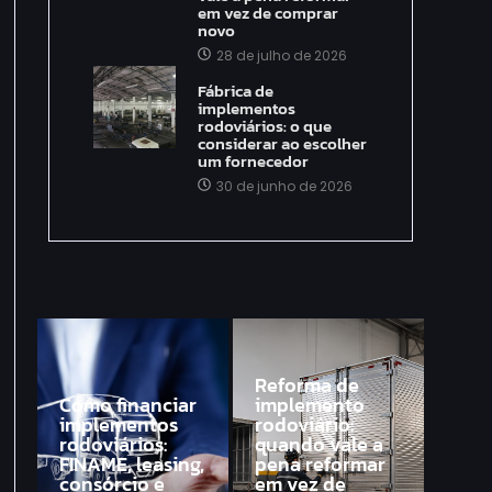
em vez de comprar
novo
28 de julho de 2026
Fábrica de
implementos
rodoviários: o que
considerar ao escolher
um fornecedor
30 de junho de 2026
Reforma de
Como financiar
implemento
implementos
rodoviário:
rodoviários:
quando vale a
FINAME, leasing,
pena reformar
consórcio e
em vez de