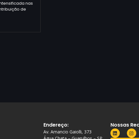
ntensificada nas
tribuição de
Endereço:
Nossas Red
Av. Amancio Gaiolli, 373
Água Chata – Guarulhos – SP