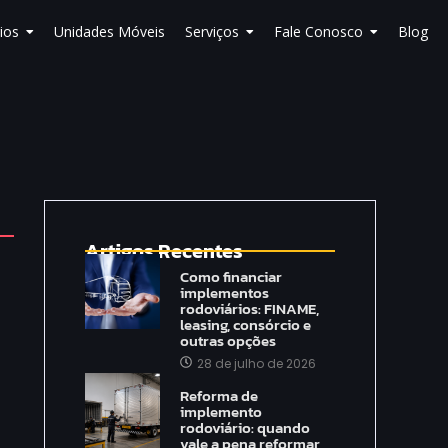
ios
Unidades Móveis
Serviços
Fale Conosco
Blog
Artigos Recentes
Como financiar
implementos
rodoviários: FINAME,
leasing, consórcio e
outras opções
28 de julho de 2026
Reforma de
implemento
rodoviário: quando
vale a pena reformar