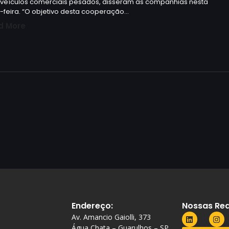
 veículos comerciais pesados, disseram as companhias nesta
-feira. “O objetivo desta cooperação…
d More
Endereço:
Nossas Red
Av. Amancio Gaiolli, 373
Água Chata – Guarulhos – SP