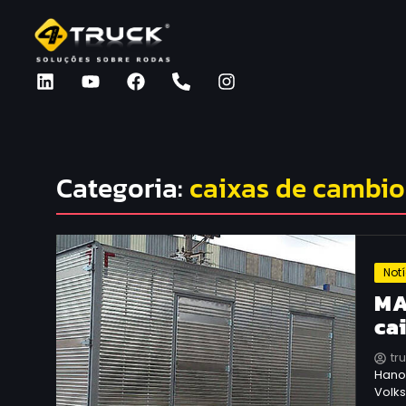
Categoria:
caixas de cambio
Not
MA
ca
tr
Hano
Volk