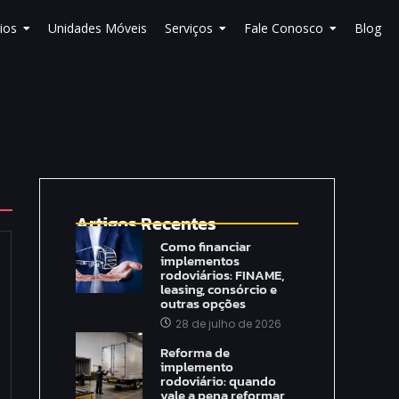
ios
Unidades Móveis
Serviços
Fale Conosco
Blog
Artigos Recentes
Como financiar
implementos
rodoviários: FINAME,
leasing, consórcio e
outras opções
28 de julho de 2026
Reforma de
implemento
rodoviário: quando
vale a pena reformar