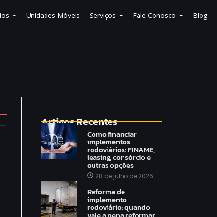
ios
Unidades Móveis
Serviços
Fale Conosco
Blog
Artigos Recentes
Como financiar
implementos
rodoviários: FINAME,
leasing, consórcio e
outras opções
28 de julho de 2026
Reforma de
implemento
rodoviário: quando
vale a pena reformar