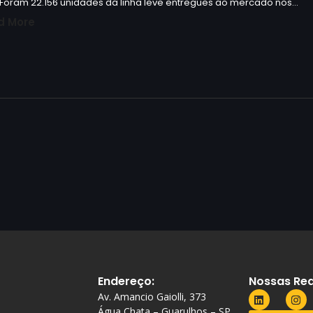
 Foram 22.156 unidades da linha leve entregues ao mercado nos…
d More
Endereço:
Nossas Red
Av. Amancio Gaiolli, 373
Água Chata – Guarulhos – SP