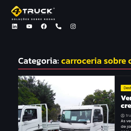
Categoria:
carroceria sobre 
Des
Ve
cr
tr
As v
de j