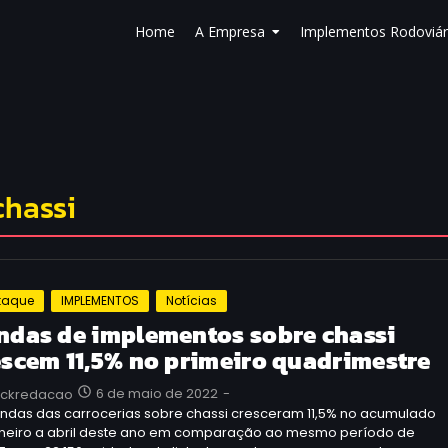
Home
A Empresa
Implementos Rodoviár
chassi
taque
IMPLEMENTOS
Notícias
ndas de implementos sobre chassi
escem 11,5% no primeiro quadrimestre
6 de maio de 2022
-
uckredacao
endas das carrocerias sobre chassi cresceram 11,5% no acumulado
aneiro a abril deste ano em comparação ao mesmo período de