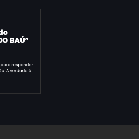
 do
DO BAÚ”
o para responder
ão. A verdade é