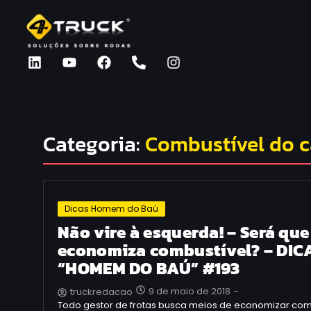
Categoria:
Combustível do 
Dicas Homem do Baú
Não vire à esquerda! – Será que
economiza combustível? – DIC
“HOMEM DO BAÚ” #193
9 de maio de 2018
-
truckredacao
Todo gestor de frotas busca meios de economizar comb