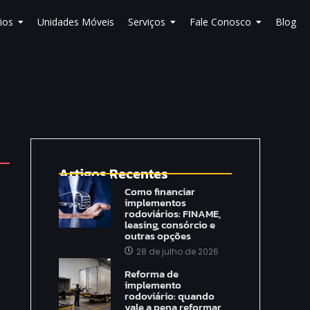
ios
Unidades Móveis
Serviços
Fale Conosco
Blog
Artigos Recentes
Como financiar
implementos
rodoviários: FINAME,
leasing, consórcio e
outras opções
28 de julho de 2026
Reforma de
implemento
rodoviário: quando
vale a pena reformar