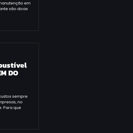
 a manutenção em
ante são dicas
bustível
EM DO
custos sempre
mpresas, no
e. Para que