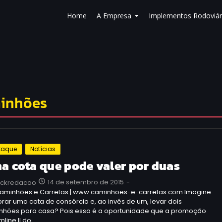
Home
A Empresa
Implementos Rodoviár
minhões
taque
Notícias
a cota que pode valer por duas
14 de setembro de 2015
-
uckredacao
Caminhões e Carretas | www.caminhoes-e-carretas.com Imagine
ar uma cota de consórcio e, ao invés de um, levar dois
nhões para casa? Pois essa é a oportunidade que a promoção
line II do…