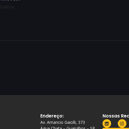
d More
Endereço:
Nossas Red
Av. Amancio Gaiolli, 373
Água Chata – Guarulhos – SP