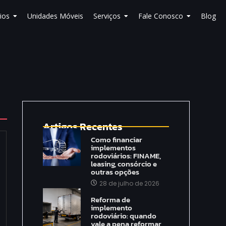
ios
Unidades Móveis
Serviços
Fale Conosco
Blog
Artigos Recentes
Como financiar
implementos
rodoviários: FINAME,
leasing, consórcio e
outras opções
28 de julho de 2026
Reforma de
implemento
rodoviário: quando
vale a pena reformar