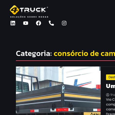
Categoria:
consórcio de ca
Des
Um
tr
Via 
compr
cami
Dream