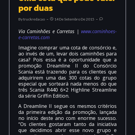
por duas
By
Truckredacao
14 De Setembro De 2015
Via Caminhões e Carretas |
www.caminhoes-
e-carretas.com
Imagine comprar uma cota de consórcio e,
ao invés de um, levar dois caminhões para
casa? Pois essa é a oportunidade que a
promoção Dreamline II do Consórcio
Scania está trazendo para os clientes que
adquirirem uma das 300 cotas do grupo
especial que sorteará nada menos do que
três Scania R440 6×2 Highline Streamline
da série Griffin Edition.
A Dreamline II segue os mesmos critérios
da primeira edição da promoção, lançada
no início deste ano com enorme sucesso.
“Os clientes gostaram tanto da iniciativa
que decidimos abrir esse novo grupo e