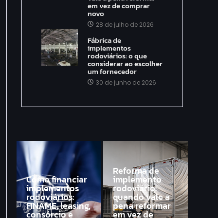
em vez de comprar
novo
28 de julho de 2026
Fábrica de
implementos
rodoviários: o que
considerar ao escolher
um fornecedor
30 de junho de 2026
Reforma de
Como financiar
implemento
implementos
rodoviário:
rodoviários:
quando vale a
FINAME, leasing,
pena reformar
consórcio e
em vez de