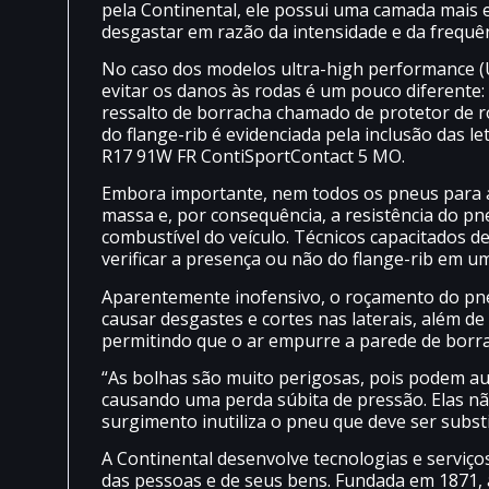
pela Continental, ele possui uma camada mais 
desgastar em razão da intensidade e da frequên
No caso dos modelos ultra-high performance (U
evitar os danos às rodas é um pouco diferente: 
ressalto de borracha chamado de protetor de r
do flange-rib é evidenciada pela inclusão das 
R17 91W FR ContiSportContact 5 MO.
Embora importante, nem todos os pneus para 
massa e, por consequência, a resistência do p
combustível do veículo. Técnicos capacitados d
verificar a presença ou não do flange-rib em u
Aparentemente inofensivo, o roçamento do pneu
causar desgastes e cortes nas laterais, além d
permitindo que o ar empurre a parede de borr
“As bolhas são muito perigosas, pois podem 
causando uma perda súbita de pressão. Elas n
surgimento inutiliza o pneu que deve ser substi
A Continental desenvolve tecnologias e serviço
das pessoas e de seus bens. Fundada em 1871, 