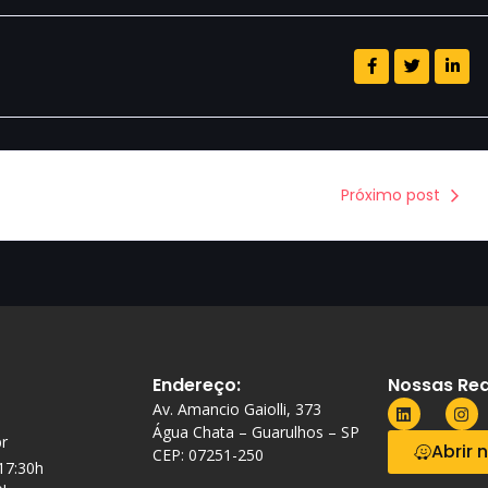
Próximo post
Endereço:
Nossas Red
Av. Amancio Gaiolli, 373
Água Chata – Guarulhos – SP
r
Abrir 
CEP: 07251-250
 17:30h