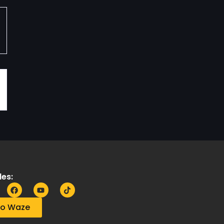
es:
no Waze