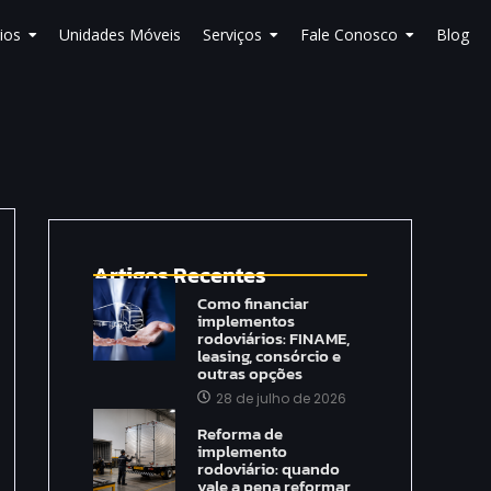
ios
Unidades Móveis
Serviços
Fale Conosco
Blog
Artigos Recentes
Como financiar
implementos
rodoviários: FINAME,
leasing, consórcio e
outras opções
28 de julho de 2026
Reforma de
implemento
rodoviário: quando
vale a pena reformar