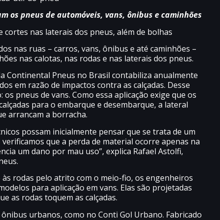
am os pneus de automóveis, vans, ônibus e caminhões
e cortes nas laterais dos pneus, além de bolhas
dos nas ruas – carros, vans, ônibus e até caminhões –
ões nas calotas, nas rodas e nas laterais dos pneus.
da Continental Pneus no Brasil contabiliza anualmente
ados em razão de impactos contra as calçadas. Desse
 os pneus de vans. Como essa aplicação exige que os
alçadas para o embarque e desembarque, a lateral
ue arrancam a borracha.
icos possam inicialmente pensar que se trata de um
o verificamos que a perda de material ocorre apenas na
ncia um dano por mau uso”, explica Rafael Astolfi,
neus.
às rodas pelo atrito com o meio-fio, os engenheiros
odelos para aplicação em vans. Elas são projetadas
ue as rodas toquem as calçadas.
 ônibus urbanos, como no Conti Gol Urbano. Fabricado