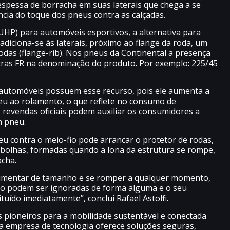
espessa de borracha em suas laterais que chega a se
cia do toque dos pneus contra as calçadas.
HP) para automóveis esportivos, a alternativa para
adiciona-se às laterais, próximo ao flange da roda, um
odas (flange-rib). Nos pneus da Continental a presença
letras FR na denominação do produto. Por exemplo: 225/45
automóveis possuem esse recurso, pois ele aumenta a
neu ao rolamento, o que reflete no consumo de
e revendas oficiais podem auxiliar os consumidores a
m pneu.
 contra o meio-fio pode arrancar o protetor de rodas,
e bolhas, formadas quando a lona da estrutura se rompe,
acha.
aumentar de tamanho e se romper a qualquer momento,
ão podem ser ignoradas de forma alguma e o seu
tuído imediatamente”, conclui Rafael Astolfi.
s pioneiros para a mobilidade sustentável e conectada
a empresa de tecnologia oferece soluções seguras,