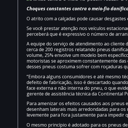
Choques constantes contra o meio-fio danific
O atrito com a calçadas pode causar desgastes 
Se você prestar atenção nos veículos estaciona
perceberá que é expressivo o número de arranh
A equipe do serviço de atendimento ao cliente 
cerca de 200 registros relatando pneus danific
volume, 25% envolve um modelo bem específico:
motoristas se aproximem constantemente das c
desses pneus costuma sofrer com roçaduras q
“Embora alguns consumidores e até mesmo técn
defeito de fabricação, isso é descartado quand
face externa e não interna do pneu, o que evide
gerente de assistência técnica da Continental P
Para amenizar os efeitos causados aos pneus e 
desenham laterais mais arredondadas para os m
levemente para fora justamente para impedir q
O mesmo princípio é adotado para os pneus de